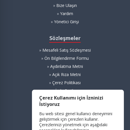
»
Bize Ulaşın
»
Yardım
»
Yönetici Girişi
Sözleşmeler
»
Mesafeli Satış Sözleşmesi
»
Ön Bilgilendirme Formu
»
Aydınlatma Metni
»
Açık Rıza Metni
»
Çerez Politikası
»
İade Şartları
Çerez Kullanımı için İzninizi
İstiyoruz
Çözüm Merkezi
Bu web sitesi genel kullanıcı deneyimini
T:
0212 571 37 17 (123)
geliştirmek için çerezleri kullanır.
Çerezlerinizi yönetmek için aşağıdaki
E:
okultrendycc@uesturkiye.com